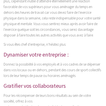
plus, cependant inutile d’attendre éternellement une réaction
favorable de vos supérieurs pour vous aménager du temps en
Taping
dehors des heures de travail car vous devez faire de l’exercice
Accompagnement Pré et post natal
physique dans la semaine, cela reste indispensable pour votre santé
Massages du Monde
physique et mentale. Vous vous sentirez mieux après avoir faire de
l’exercice quelque soit les circonstances, vous serez davantage
Nutrition
disposer à faire toutes les autres activités que vous avez à faire.
Physio Kiné Sport Santé
Si vous êtes chef d’entreprise, n’hésitez plus:
Pathologies
Dynamiser votre entreprise :
Rachialgies
Neurologie
Donnez la possibilité à vos employés et à vos cadres de se dépenser
dans vos locaux ou en dehors, pendant des cours de sport collectifs
Rhumatismes inflammatoires
lors de leur temps de pause ou horaires aménagés.
Traumato du sport
Gratifier vos collaborateurs
Musculo-squelettiques
Tendinopathies
Pour les récompenser de leurs bons résultats au sein de votre
société, offrez à vos
Fractures-Entorses