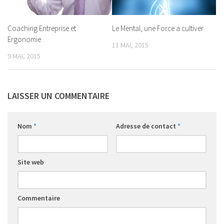
Régime Paléo
Régime Méditérranéen
Coaching Entreprise et
Le Mental, une Force a cultiver
Régime Sans Gluten
Ergonomie
11 MAI, 2015
Régime Végétarien
9 MAI, 2015
Mincir au Féminin / au Masculin
Les Programmes Fit
LAISSER UN COMMENTAIRE
Gestion du Poids de Forme
Remise en Forme
Nom
*
Adresse de contact
*
Renforcement Musculaire & Gain de Masse
Coaching
Site web
Coaching Entreprise & Entreprenariat
Coaching Ergonomique
Commentaire
Coaching Mental
Coaching Sportif