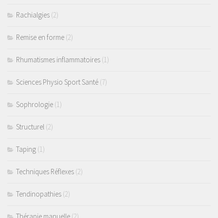
Rachialgies
(2)
Remise en forme
(2)
Rhumatismes inflammatoires
(1)
Sciences Physio Sport Santé
(7)
Sophrologie
(1)
Structurel
(2)
Taping
(1)
Techniques Réflexes
(2)
Tendinopathies
(2)
Thérapie manuelle
(2)