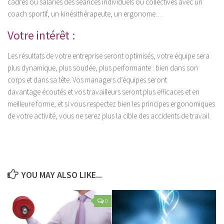
cadres ou salariés des séances individuels ou collectives avec un
Luxations
coach sportif, un kinésithérapeute, un ergonome…
Les Pathologies Spécifiques
Votre intérêt :
Le Haut Niveau
Les résultats de votre entreprise seront optimisés, votre équipe sera
Handi Sport & Handicap
plus dynamique, plus soudée, plus performante : bien dans son
Actu Santé
corps et dans sa tête. Vos managers d’équipes seront
davantage écoutés et vos travailleurs seront plus efficaces et en
Bien-être & Santé
meilleure forme, et si vous respectez bien les principes ergonomiques
Sophrologie
de votre activité, vous ne serez plus la cible des accidents de travail.
Bien-être & Relaxation
Nutrition et Santé
Les Recettes
YOU MAY ALSO LIKE...
Programmes Nutrition
Les Diètes Spécifiques
0
La Monodiète