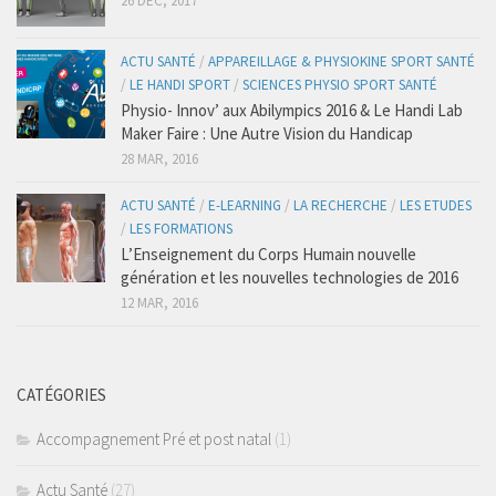
26 DÉC, 2017
ACTU SANTÉ
/
APPAREILLAGE & PHYSIOKINE SPORT SANTÉ
/
LE HANDI SPORT
/
SCIENCES PHYSIO SPORT SANTÉ
Physio- Innov’ aux Abilympics 2016 & Le Handi Lab
Maker Faire : Une Autre Vision du Handicap
28 MAR, 2016
ACTU SANTÉ
/
E-LEARNING
/
LA RECHERCHE
/
LES ETUDES
/
LES FORMATIONS
L’Enseignement du Corps Humain nouvelle
génération et les nouvelles technologies de 2016
12 MAR, 2016
CATÉGORIES
Accompagnement Pré et post natal
(1)
Actu Santé
(27)