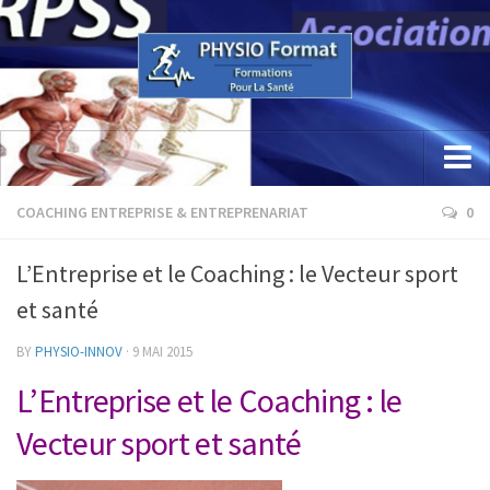
Accueil
COACHING ENTREPRISE & ENTREPRENARIAT
0
Concept
L’Entreprise et le Coaching : le Vecteur sport
Etude / Formation / Recherche
et santé
Parcours Professionnel
BY
PHYSIO-INNOV
· 9 MAI 2015
La Recherche
L’Entreprise et le Coaching : le
Sciences Physio Sport Santé
Vecteur sport et santé
Appareillage & PhysioKine Sport Santé
Les Formations