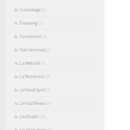
Crochetage
(1)
E-learning
(1)
Fonctionnel
(3)
Gain de masse
(1)
La Méthode
(3)
La Recherche
(18)
Le Handi Sport
(5)
Le Haut Niveau
(6)
Les Etudes
(14)
Les Formations
(3)