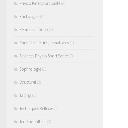
Physio Kine Sport Santé
(8)
Rachialgies
(2)
Remise en forme
(2)
Rhumatismes inflammatoires
(1)
Sciences Physio Sport Santé
(7)
Sophrologie
(1)
Structurel
(2)
Taping
(1)
Techniques Réflexes
(2)
Tendinopathies
(2)