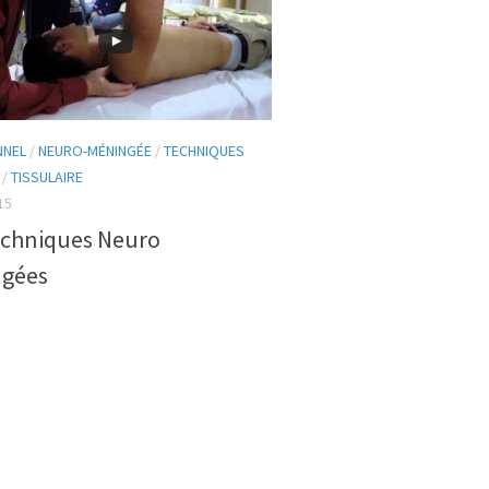
NNEL
/
NEURO-MÉNINGÉE
/
TECHNIQUES
/
TISSULAIRE
15
echniques Neuro
gées