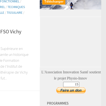
FONCTIONNEL
/
REL
/
TECHNIQUES
LLE
/
TISSULAIRE
/
IFSO Vichy
n Supérieure en
ente un historique
 de Formation
e l’Institut de
ithérapie de Vichy
L'Association Innovation Santé soutient
ut...
le projet Physio-Innov
PROGRAMMES