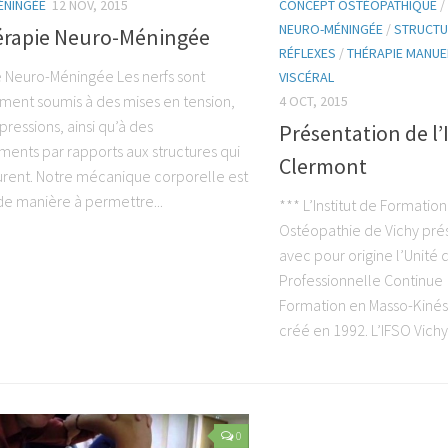
ÉNINGÉE
12 NOV, 2015
CONCEPT OSTÉOPATHIQUE
/
NEURO-MÉNINGÉE
/
STRUCTU
érapie Neuro-Méningée
RÉFLEXES
/
THÉRAPIE MANUE
 Neuro-Méningée Les nerfs sont
VISCÉRAL
ent soumis à des mises en tension,
4 OCT, 2015
ressions, ainsi qu’à des
Présentation de l’
ents par rapports aux structures qui
Clermont
urent. Notre mécanique corporelle est
e manière à permettre...
*** L’Institut de Formatio
Ostéopathie de Vichy prés
avec pour origine l’Unité
Professionnelle Continue d
Formation en Masso-Kinés
créé en 1992. L’IFSO Vichy f
0