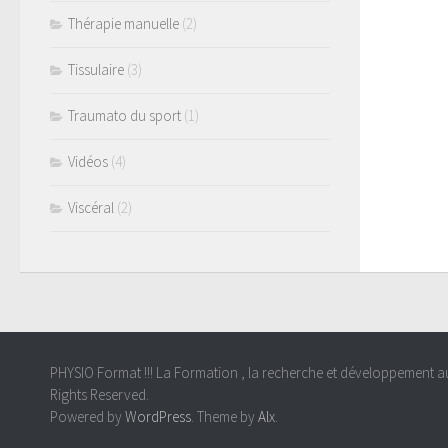
Thérapie manuelle
(2)
Tissulaire
(3)
Traumato du sport
(1)
Vidéos
(4)
Viscéral
(2)
PHYSIO Format !!! La Formation , la recherche et développement au s
Rights Reserved.
Powered by
WordPress
. Theme by
Alx
.