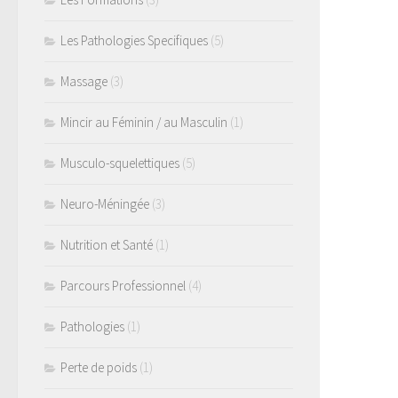
Les Pathologies Specifiques
(5)
Massage
(3)
Mincir au Féminin / au Masculin
(1)
Musculo-squelettiques
(5)
Neuro-Méningée
(3)
Nutrition et Santé
(1)
Parcours Professionnel
(4)
Pathologies
(1)
Perte de poids
(1)