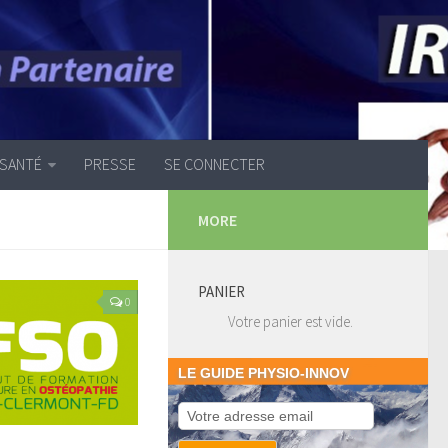
 SANTÉ
PRESSE
SE CONNECTER
MORE
PANIER
0
Votre panier est vide.
LE GUIDE PHYSIO-INNOV