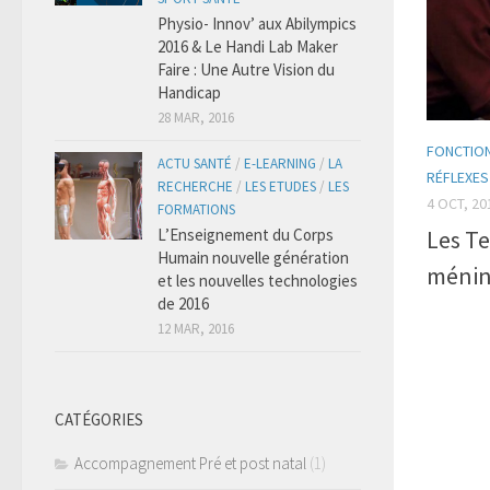
Physio- Innov’ aux Abilympics
2016 & Le Handi Lab Maker
Faire : Une Autre Vision du
Handicap
28 MAR, 2016
FONCTIO
ACTU SANTÉ
/
E-LEARNING
/
LA
RÉFLEXES
RECHERCHE
/
LES ETUDES
/
LES
4 OCT, 20
FORMATIONS
Les T
L’Enseignement du Corps
Humain nouvelle génération
ménin
et les nouvelles technologies
de 2016
12 MAR, 2016
CATÉGORIES
Accompagnement Pré et post natal
(1)