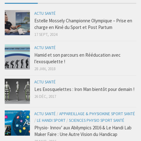
Post-Grades / E-learning
ACTU SANTÉ
Thérapie manuelle
Estelle Mossely Championne Olympique – Prise en
Concept Ostéopathique
charge en Kiné du Sport et Post Partum
17 SEPT, 2024
Structurel
Fonctionnel
ACTU SANTÉ
Hamid et son parcours en Rééducation avec
Viscéral
l’exosquelette !
Tissulaire
28 JAN, 2018
Neuro-Méningée
ACTU SANTÉ
TMO
Les Exosquelettes : Iron Man bientôt pour demain !
26 DÉC, 2017
Techniques Réflexes
Technique d’Inhibition (Jones)
ACTU SANTÉ
/
APPAREILLAGE & PHYSIOKINE SPORT SANTÉ
Trigers points
/
LE HANDI SPORT
/
SCIENCES PHYSIO SPORT SANTÉ
Physio- Innov’ aux Abilympics 2016 & Le Handi Lab
Dry Needling
Maker Faire : Une Autre Vision du Handicap
Crochetage