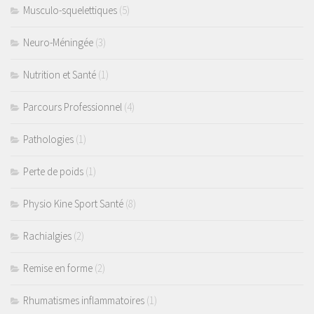
Musculo-squelettiques
(5)
Coaching Santé
Presse
Neuro-Méningée
(3)
Se connecter
Nutrition et Santé
(1)
Parcours Professionnel
(4)
Pathologies
(1)
Perte de poids
(1)
Physio Kine Sport Santé
(8)
Rachialgies
(2)
Remise en forme
(2)
Rhumatismes inflammatoires
(1)