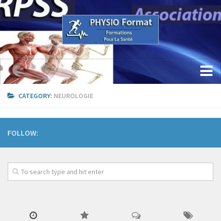
Accueil
CATEGORY:
NEUROLOGIE
Concept
Etude / Formation / Recherche
FOLLOW:
Parcours Professionnel
La Recherche
Sciences Physio Sport Santé
Appareillage & PhysioKine Sport Santé
Les Formations