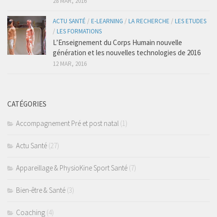
28 MAR, 2016
Taping
ACTU SANTÉ
/
E-LEARNING
/
LA RECHERCHE
/
LES ETUDES
Accompagnement Pré et post natal
/
LES FORMATIONS
L’Enseignement du Corps Humain nouvelle
Massages du Monde
génération et les nouvelles technologies de 2016
Nutrition
12 MAR, 2016
Physio Kiné Sport Santé
Pathologies
CATÉGORIES
Rachialgies
Accompagnement Pré et post natal
(1)
Neurologie
Rhumatismes inflammatoires
Actu Santé
(27)
Traumato du sport
Appareillage & PhysioKine Sport Santé
(7)
Musculo-squelettiques
Bien-être & Santé
(3)
Tendinopathies
Fractures-Entorses
Coaching
(4)