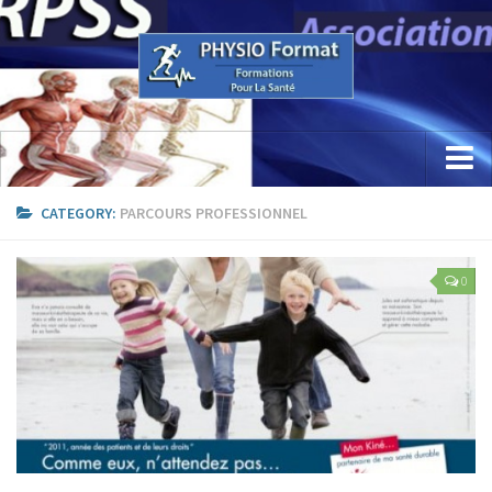
Accueil
CATEGORY:
PARCOURS PROFESSIONNEL
Concept
0
Etude / Formation / Recherche
Parcours Professionnel
La Recherche
Sciences Physio Sport Santé
Appareillage & PhysioKine Sport Santé
Les Formations