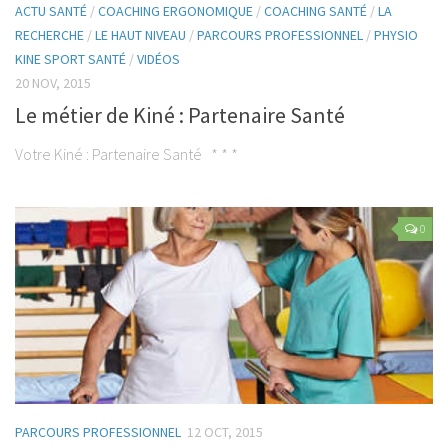
ACTU SANTÉ
/
COACHING ERGONOMIQUE
/
COACHING SANTÉ
/
LA
Post-Grades / E-learning
RECHERCHE
/
LE HAUT NIVEAU
/
PARCOURS PROFESSIONNEL
/
PHYSIO
Thérapie manuelle
KINE SPORT SANTÉ
/
VIDÉOS
Concept Ostéopathique
20 NOV, 2015
Le métier de Kiné : Partenaire Santé
Structurel
Fonctionnel
Votre Kiné : Partenaire Santé * * *
Viscéral
Tissulaire
0
Neuro-Méningée
TMO
Techniques Réflexes
Technique d’Inhibition (Jones)
Trigers points
Dry Needling
PARCOURS PROFESSIONNEL
12 OCT, 2015
Crochetage