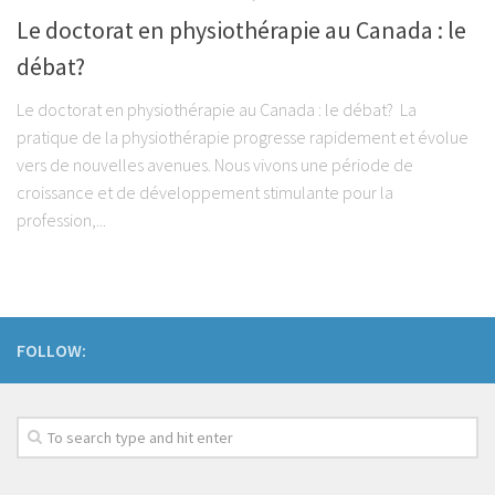
Régime Paléo
Le doctorat en physiothérapie au Canada : le
Régime Méditérranéen
débat?
Régime Sans Gluten
Le doctorat en physiothérapie au Canada : le débat? La
Régime Végétarien
pratique de la physiothérapie progresse rapidement et évolue
Mincir au Féminin / au Masculin
vers de nouvelles avenues. Nous vivons une période de
Les Programmes Fit
croissance et de développement stimulante pour la
profession,...
Gestion du Poids de Forme
Remise en Forme
Renforcement Musculaire & Gain de Masse
Coaching
FOLLOW:
Coaching Entreprise & Entreprenariat
Coaching Ergonomique
Coaching Mental
Coaching Sportif