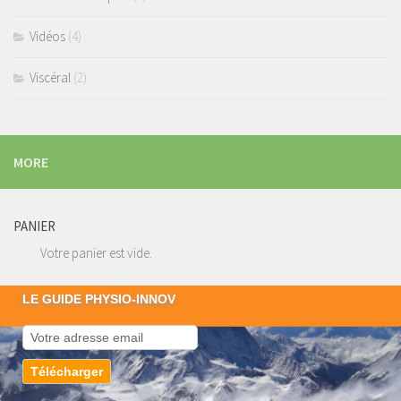
Vidéos
(4)
Viscéral
(2)
MORE
PANIER
Votre panier est vide.
LE GUIDE PHYSIO-INNOV