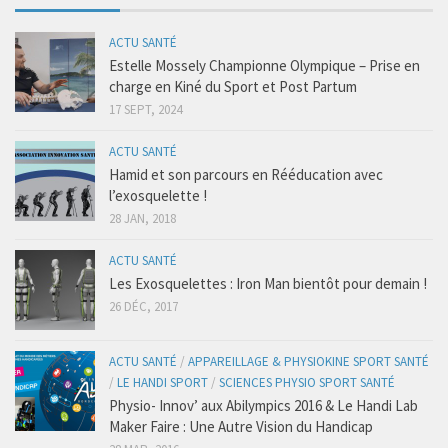
Post-Grades / E-learning
ACTU SANTÉ
Thérapie manuelle
Estelle Mossely Championne Olympique – Prise en
Concept Ostéopathique
charge en Kiné du Sport et Post Partum
17 SEPT, 2024
Structurel
Fonctionnel
ACTU SANTÉ
Hamid et son parcours en Rééducation avec
Viscéral
l’exosquelette !
Tissulaire
28 JAN, 2018
Neuro-Méningée
ACTU SANTÉ
TMO
Les Exosquelettes : Iron Man bientôt pour demain !
26 DÉC, 2017
Techniques Réflexes
Technique d’Inhibition (Jones)
ACTU SANTÉ
/
APPAREILLAGE & PHYSIOKINE SPORT SANTÉ
Trigers points
/
LE HANDI SPORT
/
SCIENCES PHYSIO SPORT SANTÉ
Physio- Innov’ aux Abilympics 2016 & Le Handi Lab
Dry Needling
Maker Faire : Une Autre Vision du Handicap
Crochetage