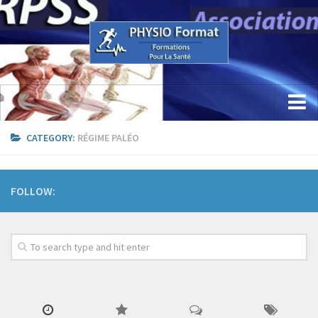
Accueil
CATEGORY:
RÉGIME PALÉO
Concept
Etude / Formation / Recherche
FOLLOW:
Parcours Professionnel
La Recherche
Sciences Physio Sport Santé
Appareillage & PhysioKine Sport Santé
Les Formations