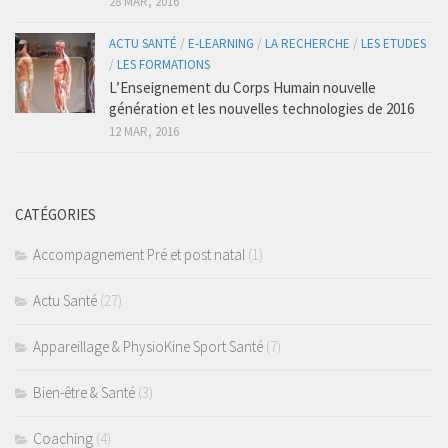
28 MAR, 2016
Taping
ACTU SANTÉ
/
E-LEARNING
/
LA RECHERCHE
/
LES ETUDES
Accompagnement Pré et post natal
/
LES FORMATIONS
L’Enseignement du Corps Humain nouvelle
Massages du Monde
génération et les nouvelles technologies de 2016
Nutrition
12 MAR, 2016
Physio Kiné Sport Santé
Pathologies
CATÉGORIES
Rachialgies
Accompagnement Pré et post natal
(1)
Neurologie
Rhumatismes inflammatoires
Actu Santé
(27)
Traumato du sport
Appareillage & PhysioKine Sport Santé
(7)
Musculo-squelettiques
Bien-être & Santé
(3)
Tendinopathies
Fractures-Entorses
Coaching
(4)