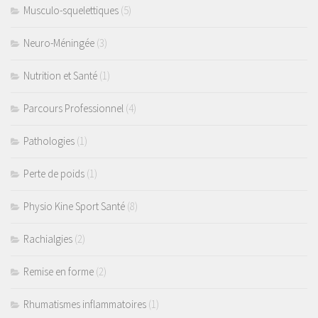
Musculo-squelettiques
(5)
Coaching Santé
Presse
Neuro-Méningée
(3)
Se connecter
Nutrition et Santé
(1)
Parcours Professionnel
(4)
Pathologies
(1)
Perte de poids
(1)
Physio Kine Sport Santé
(8)
Rachialgies
(2)
Remise en forme
(2)
Rhumatismes inflammatoires
(1)