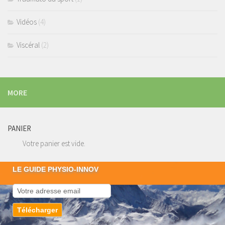
Vidéos
(4)
Viscéral
(2)
MORE
PANIER
Votre panier est vide.
LE GUIDE PHYSIO-INNOV