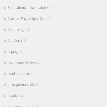
Rhumatismes inflammatoires
(1)
Sciences Physio Sport Santé
(7)
Sophrologie
(1)
Structurel
(2)
Taping
(1)
Techniques Réflexes
(2)
Tendinopathies
(2)
Thérapie manuelle
(2)
Tissulaire
(3)
Traumato du sport
(1)