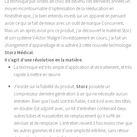
La technique par ondes de choc est devenu ces dernières années un
Luxations
moyen incontournable d’optimisation de la rééducation en
Les Pathologies Spécifiques
Kinésithérapie, j’ai bien entendu investi sur un appareil en pensant
avoir ce qui se fait de mieux avec un outil de marque Concurrent
.
Le Haut Niveau
Mais un an après avoir pris ce produit, j’ai découvert le matériel Storz
Handi Sport & Handicap
et son système V-Actor. Malgré l’investissement en cours, j’ai fait un
changement d’appareillage et ai adhéré à cette nouvelle technologie
Actu Santé
Storz Médical.
Bien-être & Santé
Il s’agit d’une révolution en la matière.
La technique est très simple d’application et de traitement, et très
Sophrologie
rapide à mettre en œuvre.
Bien-être & Relaxation
J’insiste sur la fiabilité du produit,
Storz
possède un
Nutrition et Santé
compresseur dernière génération à air qui ne nécessite aucun
Les Recettes
entretien. Bien que l’outil soit très fiable, il est livré avec des têtes
Programmes Nutrition
en double. Est adjoint avec, un kit d’entretien contenant deux
autres tubes et masselottes de remplacement qu’il suffit de
Les Diètes Spécifiques
dévisser et de remplacer. L’entretien revient 3 fois moins cher que
La Monodiète
les autres gammes et il est d’une simplicité extrême, sans retour