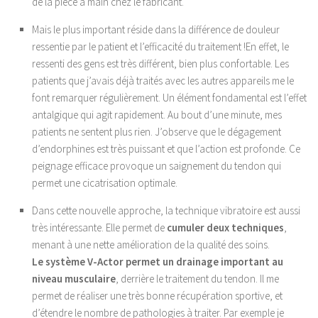
de la pièce à main chez le fabricant.
Régime Paléo
Régime Méditérranéen
Mais le plus important réside dans la différence de douleur
ressentie par le patient et l’efficacité du traitement !En effet, le
Régime Sans Gluten
ressenti des gens est très différent, bien plus confortable. Les
Régime Végétarien
patients que j’avais déjà traités avec les autres appareils me le
Mincir au Féminin / au Masculin
font remarquer régulièrement. Un élément fondamental est l’effet
antalgique qui agit rapidement. Au bout d’une minute, mes
Les Programmes Fit
patients ne sentent plus rien. J’observe que le dégagement
Gestion du Poids de Forme
d’endorphines est très puissant et que l’action est profonde. Ce
peignage efficace provoque un saignement du tendon qui
Remise en Forme
permet une cicatrisation optimale.
Renforcement Musculaire & Gain de Masse
Dans cette nouvelle approche, la technique vibratoire est aussi
Coaching
très intéressante. Elle permet de
cumuler deux techniques
,
Coaching Entreprise & Entreprenariat
menant à une nette amélioration de la qualité des soins.
Coaching Ergonomique
Le système V-Actor permet un drainage important au
niveau musculaire
, derrière le traitement du tendon. Il me
Coaching Mental
permet de réaliser une très bonne récupération sportive, et
Coaching Sportif
d’étendre le nombre de pathologies à traiter. Par exemple je