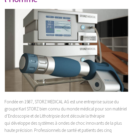
Post-Grades / E-learning
Thérapie manuelle
Concept Ostéopathique
Structurel
Fonctionnel
Viscéral
Tissulaire
Neuro-Méningée
TMO
Techniques Réflexes
Fondée en 1987, STORZ MEDICAL AG est une entreprise suisse du
Technique d’Inhibition (Jones)
groupe Karl STORZ bien connu du monde médical pour son matériel
Trigers points
d’Endoscopie et de Lithotripsie dont découle la thérapie
Dry Needling
qui développe des systèmes à ondes de choc innovants de la plus
haute précision. Professionnels de santé et patients des cinq
Crochetage