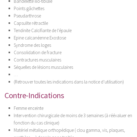
Bandelette ilio-tibiale
Points gâchettes
Pseudarthrose
Capsulite rétractile
Tendinite Calcifiante de l’épaule
Epine calcanéenne.Exostose
Syndrome des loges
Consolidation de fracture
Contractures musculaires
Séquelles de lésions musculaires
…
(Retrouver toutes les indications dans la notice d’utilisation)
Contre-Indications
Femme enceinte
Intervention chirurgicale de moins de 3 semaines (à réévaluer en
fonction du cas clinique)
Matériel métalique orthopédique ( clou gamma, vis, plaques,