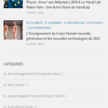
Physio- Innov’ aux Abilympics 2016 & Le Handi Lab
Maker Faire : Une Autre Vision du Handicap
28 MAR, 2016
ACTU SANTÉ
/
E-LEARNING
/
LA RECHERCHE
/
LES ETUDES
/
LES FORMATIONS
L’Enseignement du Corps Humain nouvelle
génération et les nouvelles technologies de 2016
12 MAR, 2016
CATÉGORIES
Accompagnement Pré et post natal
(1)
Actu Santé
(27)
Appareillage & PhysioKine Sport Santé
(7)
Bien-être & Santé
(3)