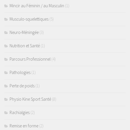
Mincir au Féminin / au Masculin
(1)
Musculo-squelettiques
(5)
Neuro-Méningée
(3)
Nutrition et Santé
(1)
Parcours Professionnel
(4)
Pathologies
(1)
Perte de poids
(1)
Physio Kine Sport Santé
(8)
Rachialgies
(2)
Remise en forme
(2)