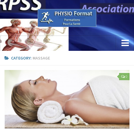
Accueil
CATEGORY:
MASSAGE
Concept
0
Etude / Formation / Recherche
Parcours Professionnel
La Recherche
Sciences Physio Sport Santé
Appareillage & PhysioKine Sport Santé
Les Formations