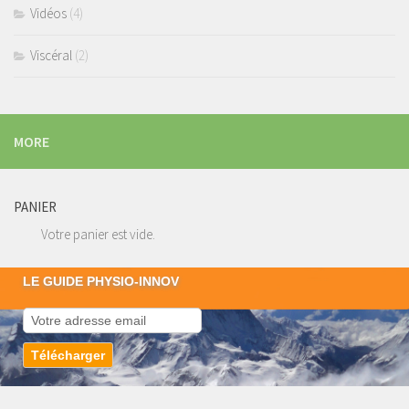
Vidéos
(4)
Viscéral
(2)
MORE
PANIER
Votre panier est vide.
LE GUIDE PHYSIO-INNOV