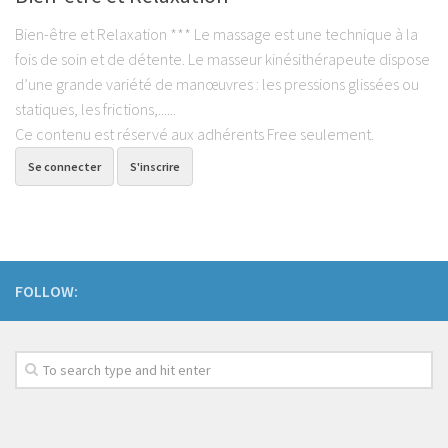
Luxations
Bien-être et Relaxation *** Le massage est une technique à la
Les Pathologies Spécifiques
fois de soin et de détente. Le masseur kinésithérapeute dispose
Le Haut Niveau
d’une grande variété de manœuvres : les pressions glissées ou
statiques, les frictions,......
Handi Sport & Handicap
Ce contenu est réservé aux adhérents Free seulement.
Actu Santé
Se connecter
S'inscrire
Bien-être & Santé
Sophrologie
Bien-être & Relaxation
Nutrition et Santé
FOLLOW:
Les Recettes
Programmes Nutrition
Les Diètes Spécifiques
La Monodiète