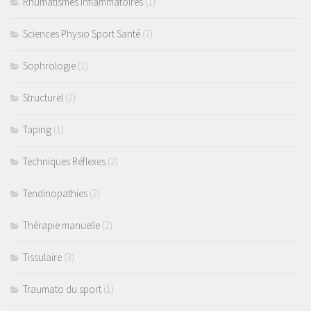
Rhumatismes inflammatoires
(1)
Sciences Physio Sport Santé
(7)
Sophrologie
(1)
Structurel
(2)
Taping
(1)
Techniques Réflexes
(2)
Tendinopathies
(2)
Thérapie manuelle
(2)
Tissulaire
(3)
Traumato du sport
(1)