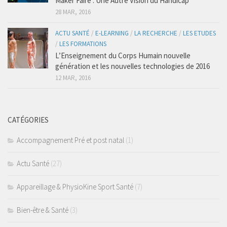
Maker Faire : Une Autre Vision du Handicap
Coaching Santé
28 MAR, 2016
Presse
ACTU SANTÉ
/
E-LEARNING
/
LA RECHERCHE
/
LES ETUDES
/
LES FORMATIONS
Se connecter
L’Enseignement du Corps Humain nouvelle
génération et les nouvelles technologies de 2016
12 MAR, 2016
CATÉGORIES
Accompagnement Pré et post natal
(1)
Actu Santé
(27)
Appareillage & PhysioKine Sport Santé
(7)
Bien-être & Santé
(3)