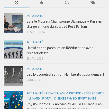
Régime Paléo
Régime Méditérranéen
ACTU SANTÉ
Régime Sans Gluten
Estelle Mossely Championne Olympique – Prise en
Régime Végétarien
charge en Kiné du Sport et Post Partum
17 SEPT, 2024
Mincir au Féminin / au Masculin
Les Programmes Fit
ACTU SANTÉ
Hamid et son parcours en Rééducation avec
Gestion du Poids de Forme
l’exosquelette !
Remise en Forme
28 JAN, 2018
Renforcement Musculaire & Gain de Masse
ACTU SANTÉ
Coaching
Les Exosquelettes : Iron Man bientôt pour demain !
26 DÉC, 2017
Coaching Entreprise & Entreprenariat
Coaching Ergonomique
ACTU SANTÉ
/
APPAREILLAGE & PHYSIOKINE SPORT SANTÉ
Coaching Mental
/
LE HANDI SPORT
/
SCIENCES PHYSIO SPORT SANTÉ
Physio- Innov’ aux Abilympics 2016 & Le Handi Lab
Coaching Sportif