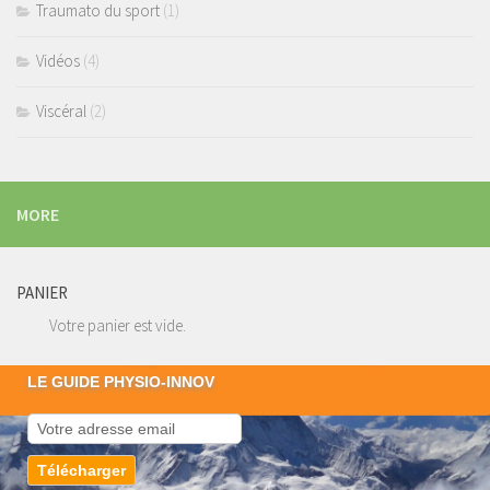
Traumato du sport
(1)
Vidéos
(4)
Viscéral
(2)
MORE
PANIER
Votre panier est vide.
LE GUIDE PHYSIO-INNOV