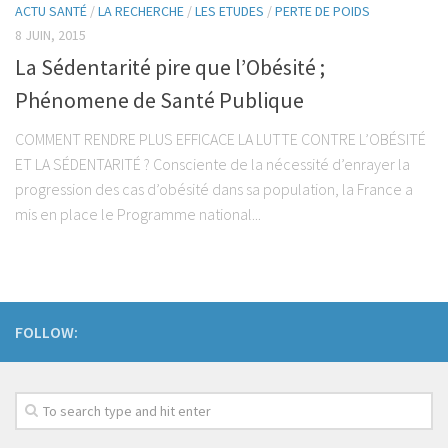
ACTU SANTÉ
/
LA RECHERCHE
/
LES ETUDES
/
PERTE DE POIDS
Post-Grades / E-learning
8 JUIN, 2015
Thérapie manuelle
La Sédentarité pire que l’Obésité ;
Concept Ostéopathique
Phénomene de Santé Publique
Structurel
COMMENT RENDRE PLUS EFFICACE LA LUTTE CONTRE L’OBÉSITÉ
Fonctionnel
ET LA SÉDENTARITÉ ? Consciente de la nécessité d’enrayer la
Viscéral
progression des cas d’obésité dans sa population, la France a
Tissulaire
mis en place le Programme national...
Neuro-Méningée
TMO
Techniques Réflexes
FOLLOW:
Technique d’Inhibition (Jones)
Trigers points
Dry Needling
Crochetage