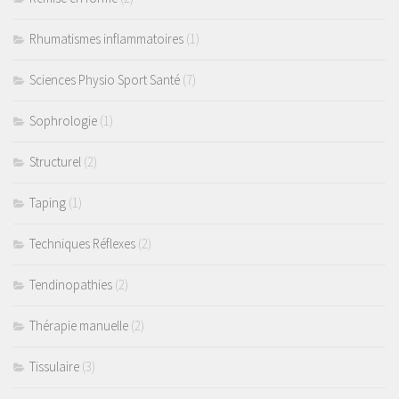
Rhumatismes inflammatoires
(1)
Sciences Physio Sport Santé
(7)
Sophrologie
(1)
Structurel
(2)
Taping
(1)
Techniques Réflexes
(2)
Tendinopathies
(2)
Thérapie manuelle
(2)
Tissulaire
(3)