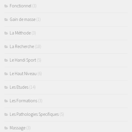
Coaching Santé
Fonctionnel
(3)
Presse
Gain de masse
(1)
Se connecter
La Méthode
(3)
La Recherche
(18)
Le Handi Sport
(5)
Le Haut Niveau
(6)
Les Etudes
(14)
Les Formations
(3)
Les Pathologies Specifiques
(5)
Massage
(3)