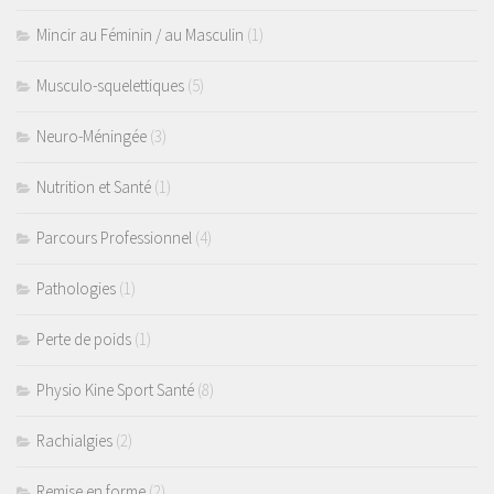
Mincir au Féminin / au Masculin
(1)
Musculo-squelettiques
(5)
Neuro-Méningée
(3)
Nutrition et Santé
(1)
Parcours Professionnel
(4)
Pathologies
(1)
Perte de poids
(1)
Physio Kine Sport Santé
(8)
Rachialgies
(2)
Remise en forme
(2)