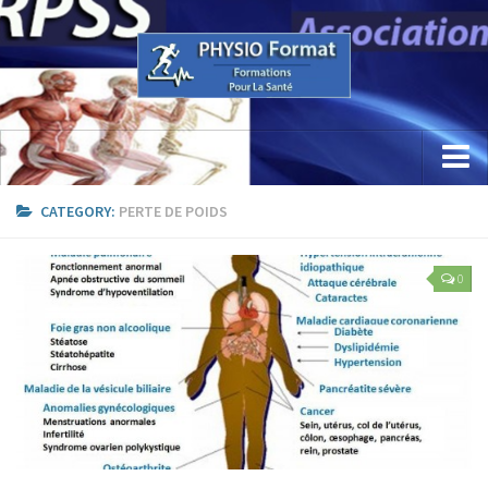
Accueil
CATEGORY:
PERTE DE POIDS
Concept
0
Etude / Formation / Recherche
Parcours Professionnel
La Recherche
Sciences Physio Sport Santé
Appareillage & PhysioKine Sport Santé
Les Formations