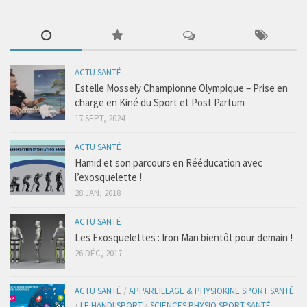
Taping
Accompagnement Pré et post natal
Massages du Monde
ACTU SANTÉ
Nutrition
Estelle Mossely Championne Olympique – Prise en
charge en Kiné du Sport et Post Partum
Physio Kiné Sport Santé
17 SEPT, 2024
Pathologies
ACTU SANTÉ
Rachialgies
Hamid et son parcours en Rééducation avec
l’exosquelette !
Neurologie
28 JAN, 2018
Rhumatismes inflammatoires
ACTU SANTÉ
Traumato du sport
Les Exosquelettes : Iron Man bientôt pour demain !
Musculo-squelettiques
26 DÉC, 2017
Tendinopathies
ACTU SANTÉ
/
APPAREILLAGE & PHYSIOKINE SPORT SANTÉ
Fractures-Entorses
/
LE HANDI SPORT
/
SCIENCES PHYSIO SPORT SANTÉ