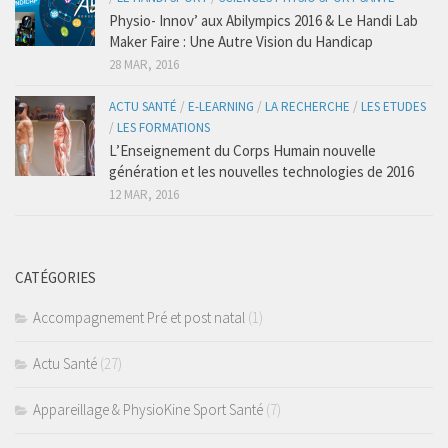
Luxations
Physio- Innov’ aux Abilympics 2016 & Le Handi Lab
Maker Faire : Une Autre Vision du Handicap
Les Pathologies Spécifiques
28 MAR, 2016
Le Haut Niveau
ACTU SANTÉ
/
E-LEARNING
/
LA RECHERCHE
/
LES ETUDES
Handi Sport & Handicap
/
LES FORMATIONS
Actu Santé
L’Enseignement du Corps Humain nouvelle
génération et les nouvelles technologies de 2016
Bien-être & Santé
12 MAR, 2016
Sophrologie
Bien-être & Relaxation
CATÉGORIES
Nutrition et Santé
Accompagnement Pré et post natal
(1)
Les Recettes
Programmes Nutrition
Actu Santé
(27)
Les Diètes Spécifiques
Appareillage & PhysioKine Sport Santé
(7)
La Monodiète