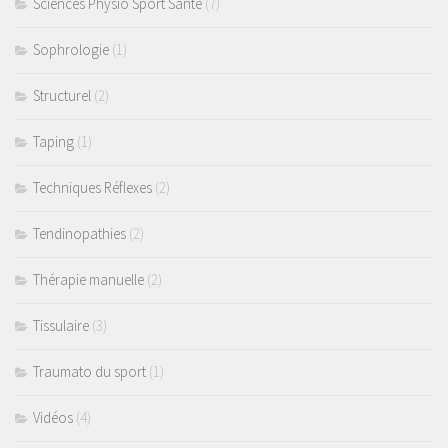
Sciences Physio Sport Santé
(7)
Sophrologie
(1)
Structurel
(2)
Taping
(1)
Techniques Réflexes
(2)
Tendinopathies
(2)
Thérapie manuelle
(2)
Tissulaire
(3)
Traumato du sport
(1)
Vidéos
(4)