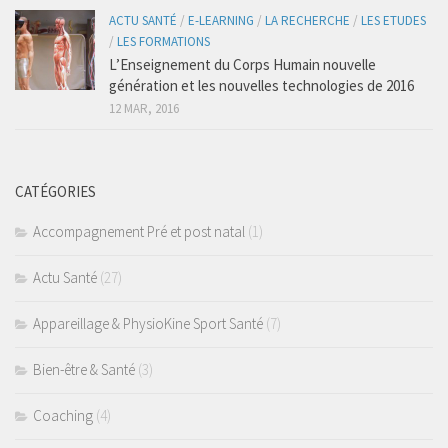
Coaching Santé
ACTU SANTÉ
/
E-LEARNING
/
LA RECHERCHE
/
LES ETUDES
/
LES FORMATIONS
Presse
L’Enseignement du Corps Humain nouvelle
génération et les nouvelles technologies de 2016
Se connecter
12 MAR, 2016
CATÉGORIES
Accompagnement Pré et post natal
(1)
Actu Santé
(27)
Appareillage & PhysioKine Sport Santé
(7)
Bien-être & Santé
(3)
Coaching
(4)