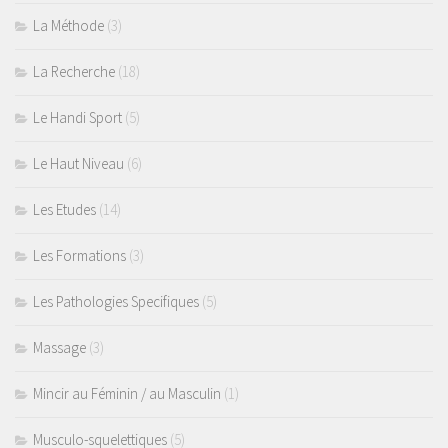
La Méthode
(3)
La Recherche
(18)
Le Handi Sport
(5)
Le Haut Niveau
(6)
Les Etudes
(14)
Les Formations
(3)
Les Pathologies Specifiques
(5)
Massage
(3)
Mincir au Féminin / au Masculin
(1)
Musculo-squelettiques
(5)