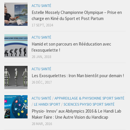
Régime Paléo
ACTU SANTÉ
Régime Méditérranéen
Estelle Mossely Championne Olympique – Prise en
charge en Kiné du Sport et Post Partum
Régime Sans Gluten
17 SEPT, 2024
Régime Végétarien
ACTU SANTÉ
Mincir au Féminin / au Masculin
Hamid et son parcours en Rééducation avec
Les Programmes Fit
l’exosquelette !
28 JAN, 2018
Gestion du Poids de Forme
Remise en Forme
ACTU SANTÉ
Les Exosquelettes : Iron Man bientôt pour demain !
Renforcement Musculaire & Gain de Masse
26 DÉC, 2017
Coaching
Coaching Entreprise & Entreprenariat
ACTU SANTÉ
/
APPAREILLAGE & PHYSIOKINE SPORT SANTÉ
/
LE HANDI SPORT
/
SCIENCES PHYSIO SPORT SANTÉ
Coaching Ergonomique
Physio- Innov’ aux Abilympics 2016 & Le Handi Lab
Coaching Mental
Maker Faire : Une Autre Vision du Handicap
28 MAR, 2016
Coaching Sportif