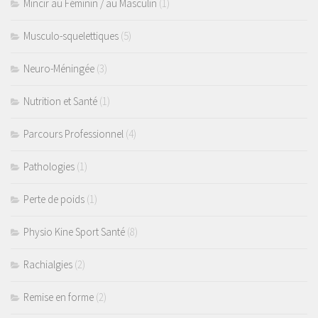
Mincir au Féminin / au Masculin
(1)
Musculo-squelettiques
(5)
Neuro-Méningée
(3)
Nutrition et Santé
(1)
Parcours Professionnel
(4)
Pathologies
(1)
Perte de poids
(1)
Physio Kine Sport Santé
(8)
Rachialgies
(2)
Remise en forme
(2)