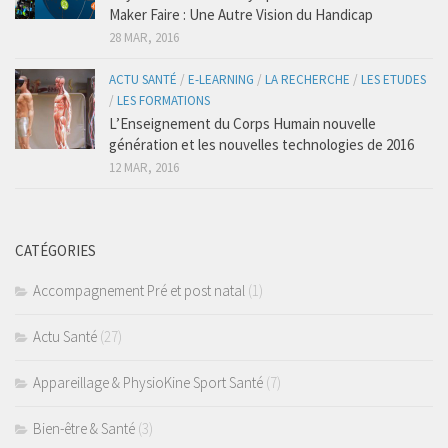
Régime Paléo
Maker Faire : Une Autre Vision du Handicap
Régime Méditérranéen
28 MAR, 2016
Régime Sans Gluten
ACTU SANTÉ
/
E-LEARNING
/
LA RECHERCHE
/
LES ETUDES
/
LES FORMATIONS
Régime Végétarien
L’Enseignement du Corps Humain nouvelle
Mincir au Féminin / au Masculin
génération et les nouvelles technologies de 2016
Les Programmes Fit
12 MAR, 2016
Gestion du Poids de Forme
Remise en Forme
CATÉGORIES
Renforcement Musculaire & Gain de Masse
Accompagnement Pré et post natal
(1)
Coaching
Coaching Entreprise & Entreprenariat
Actu Santé
(27)
Coaching Ergonomique
Appareillage & PhysioKine Sport Santé
(7)
Coaching Mental
Bien-être & Santé
(3)
Coaching Sportif