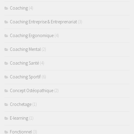
Coaching Santé
Coaching
(4)
Presse
Coaching Entreprise & Entreprenariat
(3)
Se connecter
Coaching Ergonomique
(4)
Coaching Mental
(2)
Coaching Santé
(4)
Coaching Sportif
(6)
Concept Ostéopathique
(2)
Crochetage
(1)
E-learning
(1)
Fonctionnel
(3)