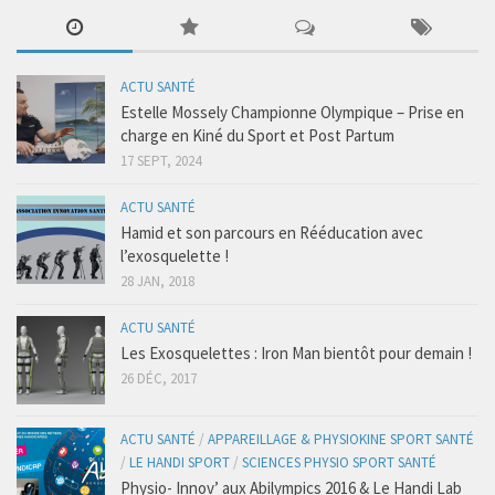
Luxations
Les Pathologies Spécifiques
ACTU SANTÉ
Le Haut Niveau
Estelle Mossely Championne Olympique – Prise en
Handi Sport & Handicap
charge en Kiné du Sport et Post Partum
17 SEPT, 2024
Actu Santé
Bien-être & Santé
ACTU SANTÉ
Hamid et son parcours en Rééducation avec
Sophrologie
l’exosquelette !
Bien-être & Relaxation
28 JAN, 2018
Nutrition et Santé
ACTU SANTÉ
Les Recettes
Les Exosquelettes : Iron Man bientôt pour demain !
26 DÉC, 2017
Programmes Nutrition
Les Diètes Spécifiques
ACTU SANTÉ
/
APPAREILLAGE & PHYSIOKINE SPORT SANTÉ
La Monodiète
/
LE HANDI SPORT
/
SCIENCES PHYSIO SPORT SANTÉ
Physio- Innov’ aux Abilympics 2016 & Le Handi Lab