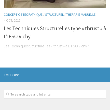
Taping
CONCEPT OSTÉOPATHIQUE
/
STRUCTUREL
/
THÉRAPIE MANUELLE
Accompagnement Pré et post natal
4 OCT, 2015
Massages du Monde
Les Techniques Structurelles type « thrust » à
Nutrition
L’IFSO Vichy
Physio Kiné Sport Santé
Les Techniques Structurelles « thrust » à L’IFSO Vichy *
Pathologies
Rachialgies
Neurologie
Rhumatismes inflammatoires
FOLLOW:
Traumato du sport
Musculo-squelettiques
Tendinopathies
Fractures-Entorses