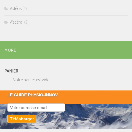
Vidéos
(4)
Viscéral
(2)
MORE
PANIER
Votre panier est vide.
LE GUIDE PHYSIO-INNOV