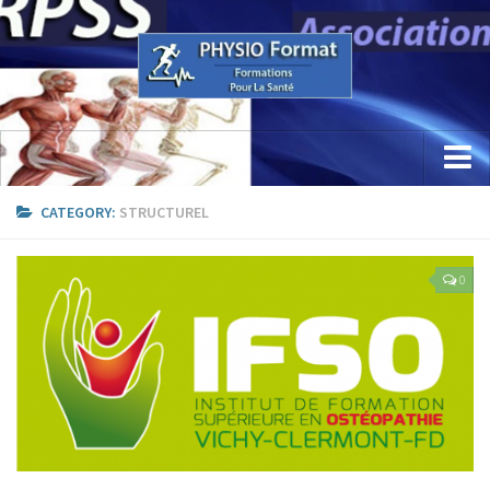
Accueil
CATEGORY:
STRUCTUREL
Concept
0
Etude / Formation / Recherche
Parcours Professionnel
La Recherche
Sciences Physio Sport Santé
Appareillage & PhysioKine Sport Santé
Les Formations