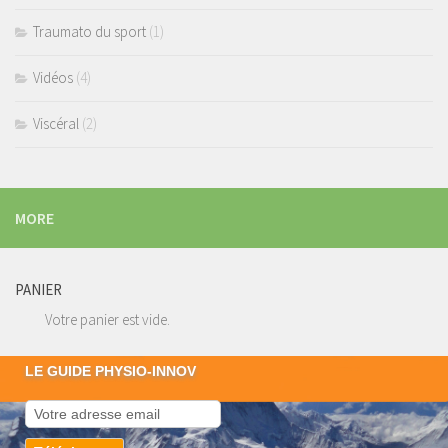
Traumato du sport
(1)
Vidéos
(4)
Viscéral
(2)
MORE
PANIER
Votre panier est vide.
LE GUIDE PHYSIO-INNOV