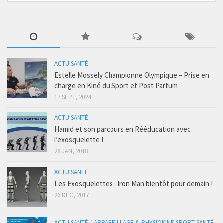
Coaching Santé
Presse
Se connecter
ACTU SANTÉ
Estelle Mossely Championne Olympique – Prise en
charge en Kiné du Sport et Post Partum
17 SEPT, 2024
ACTU SANTÉ
Hamid et son parcours en Rééducation avec
l’exosquelette !
28 JAN, 2018
ACTU SANTÉ
Les Exosquelettes : Iron Man bientôt pour demain !
26 DÉC, 2017
ACTU SANTÉ
/
APPAREILLAGE & PHYSIOKINE SPORT SANTÉ