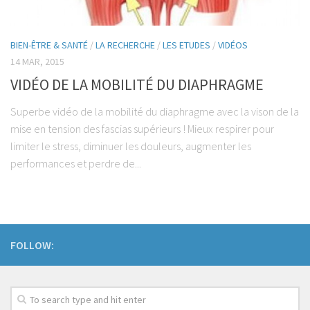
Régime Paléo
Régime Méditérranéen
BIEN-ÊTRE & SANTÉ
/
LA RECHERCHE
/
LES ETUDES
/
VIDÉOS
Régime Sans Gluten
14 MAR, 2015
Régime Végétarien
VIDÉO DE LA MOBILITÉ DU DIAPHRAGME
Mincir au Féminin / au Masculin
Superbe vidéo de la mobilité du diaphragme avec la vison de la
Les Programmes Fit
mise en tension des fascias supérieurs ! Mieux respirer pour
Gestion du Poids de Forme
limiter le stress, diminuer les douleurs, augmenter les
Remise en Forme
performances et perdre de...
Renforcement Musculaire & Gain de Masse
Coaching
Coaching Entreprise & Entreprenariat
FOLLOW:
Coaching Ergonomique
Coaching Mental
Coaching Sportif