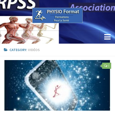
Accueil
CATEGORY:
VIDÉOS
Concept
0
Etude / Formation / Recherche
Parcours Professionnel
La Recherche
Sciences Physio Sport Santé
Appareillage & PhysioKine Sport Santé
Les Formations