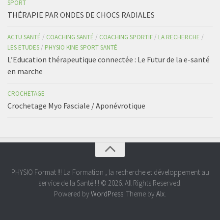
SPORT
THÉRAPIE PAR ONDES DE CHOCS RADIALES
ACTU SANTÉ
/
COACHING SANTÉ
/
COACHING SPORTIF
/
LA RECHERCHE
/
LES ETUDES
/
PHYSIO KINE SPORT SANTÉ
L’Education thérapeutique connectée : Le Futur de la e-santé
en marche
CROCHETAGE
Crochetage Myo Fasciale / Aponévrotique
PHYSIO Format !!! La Formation , la recherche et développement au
service de la Santé !!! © 2026. All Rights Reserved.
Powered by
WordPress
. Theme by
Alx
.