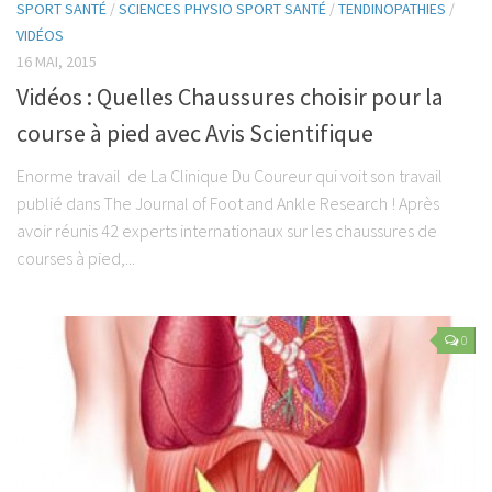
SPORT SANTÉ
/
SCIENCES PHYSIO SPORT SANTÉ
/
TENDINOPATHIES
/
Luxations
VIDÉOS
Les Pathologies Spécifiques
16 MAI, 2015
Le Haut Niveau
Vidéos : Quelles Chaussures choisir pour la
Handi Sport & Handicap
course à pied avec Avis Scientifique
Actu Santé
Enorme travail de La Clinique Du Coureur qui voit son travail
Bien-être & Santé
publié dans The Journal of Foot and Ankle Research ! Après
avoir réunis 42 experts internationaux sur les chaussures de
Sophrologie
courses à pied,...
Bien-être & Relaxation
Nutrition et Santé
0
Les Recettes
Programmes Nutrition
Les Diètes Spécifiques
La Monodiète